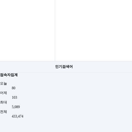
인기검색어
접속자집계
오늘
80
어제
103
최대
5,089
전체
433,474