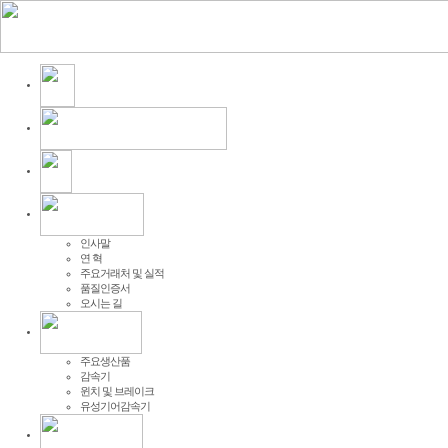
인사말
연 혁
주요거래처 및 실적
품질인증서
오시는 길
주요생산품
감속기
윈치 및 브레이크
유성기어감속기