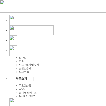
인사말
연 혁
주요거래처 및 실적
품질인증서
오시는 길
주요생산품
감속기
윈치 및 브레이크
유성기어감속기