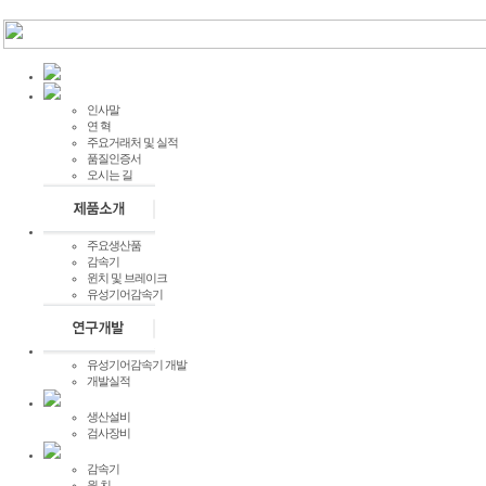
인사말
연 혁
주요거래처 및 실적
품질인증서
오시는 길
주요생산품
감속기
윈치 및 브레이크
유성기어감속기
유성기어감속기 개발
개발실적
생산설비
검사장비
감속기
윈 치